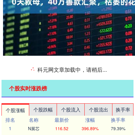
科元网文章加载中，请稍后...
个股实时涨跌榜
个股跌幅
个股流入
个股流出
换手率
个股涨幅
排名
名称
最新价
涨幅
换手率
1
N展芯
116.52
396.89%
79.39%