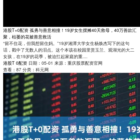
港股T+0配资 孤勇与善意相撞！19岁女生摆摊40天救母，40万善款汇
聚，枯萎的花被善意救活
“留不住花，但我想留住妈。”19岁湘潭大学女生杨焕杰写下的这句
话，戳中了无数人的泪点。这个本该在校园里赏玉兰、观湖光的大二
女孩，在19岁的花季，被迫扛起家庭的重....
港股T 0配资
日期：05-01
来源：重庆股票配资官网
查看：
87
分类：
科元网