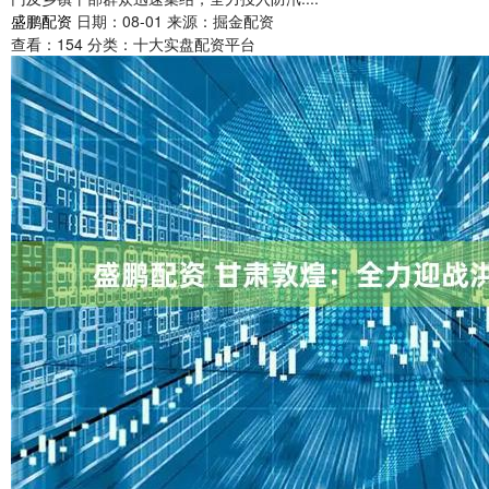
盛鹏配资
日期：08-01
来源：掘金配资
查看：
154
分类：
十大实盘配资平台