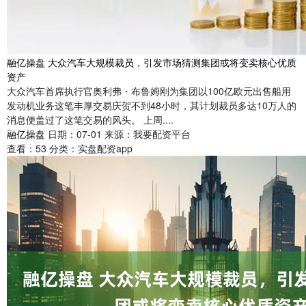
融亿操盘 大众汽车大规模裁员，引发市场猜测集团或将变卖核心优质
资产
大众汽车首席执行官奥利弗・布鲁姆刚为集团以100亿欧元出售船用
发动机业务这笔丰厚交易庆贺不到48小时，其计划裁员多达10万人的
消息便盖过了这笔交易的风头。 上周....
融亿操盘
日期：07-01
来源：我要配资平台
查看：
53
分类：
实盘配资app