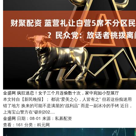
金盛网 疯狂迷恋！女子三个月连偷数十次，家中宛如小型展厅
本文转自【新民晚报】； 都说“爱美之心，人皆有之” 但若这份痴迷用
错了地方 换来的可能不是满屋的“战利品” 而是一副冰冷的手铐 近日，
上海宝山警方在“砺剑202....
金盛网
日期：08-01
来源：私募配资
查看：
161
分类：
科元网