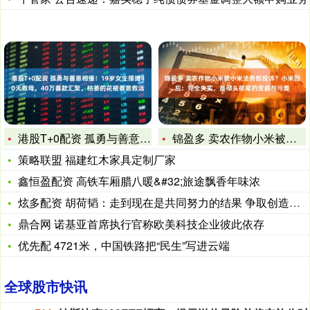
港股T+0配资 孤勇与善意相撞！19岁女生摆摊40天救母，4
锦盈多 卖农作物小米被小米法务部投诉？小米回应：完全失实，是
策略联盟 福建红木家具定制厂家
鑫恒盈配资 高铁车厢腊八暖&#32;旅途飘香年味浓
炫多配资 胡荷韬：走到现在是共同努力的结果 争取创造历史
鼎合网 诺基亚首席执行官称欧美科技企业彼此依存
优先配 4721米，中国铁路把“民生”写进云端
全球股市快讯