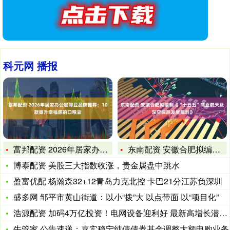
科元网 播报
富邦配资 2026年居家办公咖啡豆品牌推荐：10款提升幸福感
东南配资 安徽合肥拟编制《“十五五”商业航天及深空探测发展规
博泰配资 美股三大指数收涨，贵金属盘中跳水
盈富优配 杨瀚森32+12青岛力克北控 卡巴21分江苏负深圳
盛多网 邹平市黄山街道：以小“拨”大 以点带面 以“项目化”
浩源配资 加码4万亿投资！电网设备迎利好 最新高增长潜力股名
牛管家 公告速递：嘉实稳宁纯债债券基金调整大额申购业务