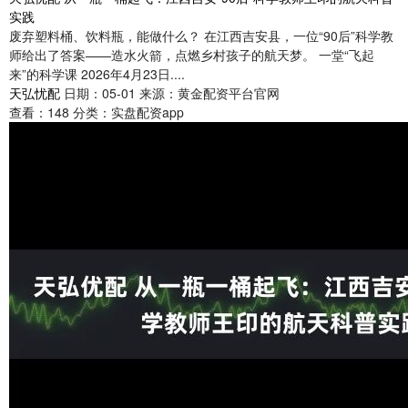
实践
废弃塑料桶、饮料瓶，能做什么？ 在江西吉安县，一位“90后”科学教
师给出了答案——造水火箭，点燃乡村孩子的航天梦。 一堂“飞起
来”的科学课 2026年4月23日....
天弘忧配
日期：05-01
来源：黄金配资平台官网
查看：
148
分类：
实盘配资app