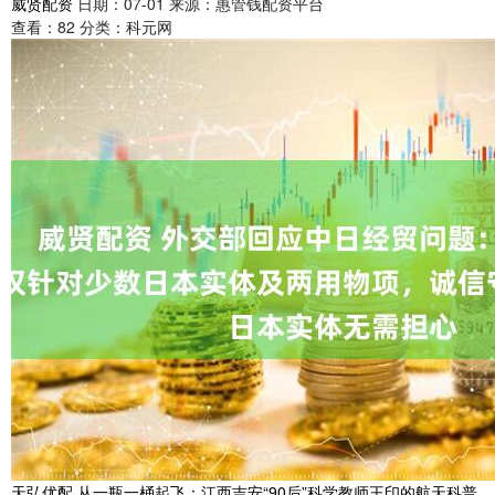
威贤配资
日期：07-01
来源：惠管钱配资平台
查看：
82
分类：
科元网
天弘优配 从一瓶一桶起飞：江西吉安“90后”科学教师王印的航天科普