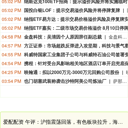
05:02 PM
纳斯达
05:02 PM
国投白银LOF：提示交易溢价风险并将停牌复牌
05:02 PM
05:02 PM
04:58 PM
金盘科技：吴清因个人原因辞任副总裁
金盘科技8月9日公告，公司董事会于2026年8月7日收到副总裁吴清的辞职报告，吴清因个人原因申请辞去公司副总裁职务，辞职报告自送达公司董事会之日起生效，吴清仍在公司担任其他职务。
04:57 PM
04:55 PM
04:54 PM
04:25 PM
映翰通：拟以2000万元-3000万元回购公司股份
03:54 PM
也门胡塞武装称袭击沙特阿美公司炼油厂
萨那消息：也门胡塞武装9日称，该组织使用无人机对位于沙特阿拉伯吉赞的沙特阿美公司炼油厂发动了“精准打击”。 胡塞武装发言人叶海亚·萨雷亚在声明中说，此次打击是为了回应不久前沙特无人机侵犯也门领空的行为。 沙特阿拉伯能源部9日早些时候在社交媒体上说，位于吉赞的沙特阿美公司炼油厂的一处设施当天凌晨发生火灾。该公司工业安全消防队已将火灾扑灭，事故未造成人员伤亡。(新华社)
爱配配资 午评：沪指震荡回落，有色板块拉升，海南自贸概念等活跃